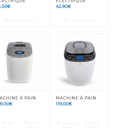
LECTRIQUE
ÉLECTRIQUE
5.00
€
42.90
€
Choix des options
Choix des options
ACHINE À PAIN
MACHINE À PAIN
69.00
€
119.00
€
Ajouter au
Voir les
Ajouter au
Voir les
panier
détails
panier
détails