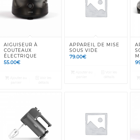
AIGUISEUR À
APPAREIL DE MISE
A
COUTEAUX
SOUS VIDE
S
ÉLECTRIQUE
M
79.00
€
55.00
€
9
Ajouter au
Voir les
panier
détails
Ajouter au
Voir les
panier
détails