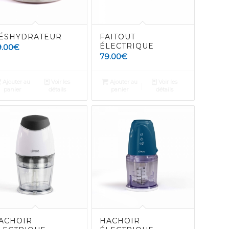
ÉSHYDRATEUR
FAITOUT
ÉLECTRIQUE
9.00
€
79.00
€
Ajouter au
Voir les
Ajouter au
Voir les
panier
détails
panier
détails
ACHOIR
HACHOIR