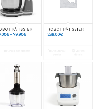
OBOT PÂTISSIER
ROBOT PÂTISSIER
9.00
€
–
79.90
€
239.00
€
Choix des options
Ajouter au
Voir les
panier
détails