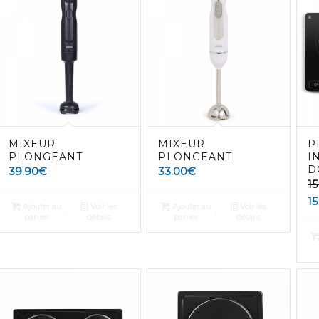
MIXEUR
MIXEUR
P
PLONGEANT
PLONGEANT
I
D
39.90
€
33.00
€
1
1
Ajouter au
Voir les
Ajouter au
Voir les
panier
détails
panier
détails