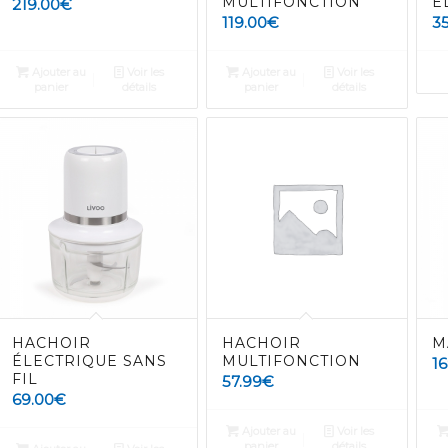
MULTIFONCTION
É
219.00
€
119.00
€
3
Ajouter au
Voir les
Ajouter au
Voir les
panier
détails
panier
détails
HACHOIR
HACHOIR
M
ÉLECTRIQUE SANS
MULTIFONCTION
1
FIL
57.99
€
69.00
€
Ajouter au
Voir les
panier
détails