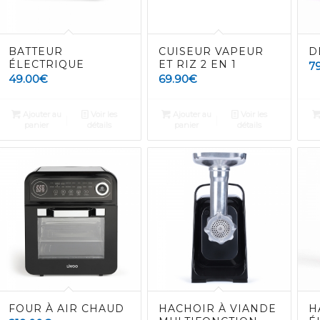
BATTEUR
CUISEUR VAPEUR
D
ÉLECTRIQUE
ET RIZ 2 EN 1
7
49.00
€
69.90
€
Ajouter au
Voir les
Ajouter au
Voir les
panier
détails
panier
détails
FOUR À AIR CHAUD
HACHOIR À VIANDE
H