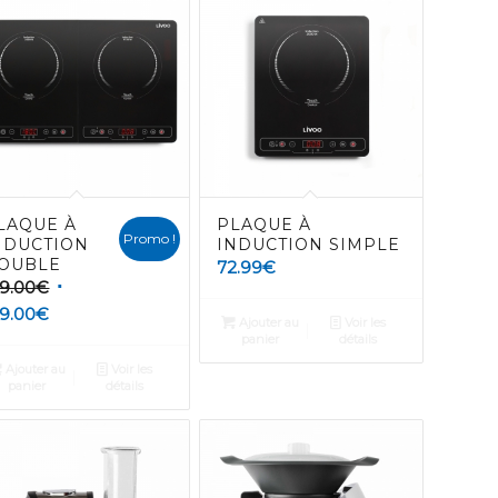
LAQUE À
PLAQUE À
Promo !
NDUCTION
INDUCTION SIMPLE
OUBLE
72.99
€
59.00
€
59.00
€
Ajouter au
Voir les
panier
détails
Ajouter au
Voir les
panier
détails