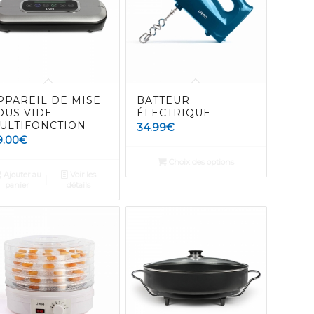
PPAREIL DE MISE
BATTEUR
OUS VIDE
ÉLECTRIQUE
ULTIFONCTION
34.99
€
9.00
€
Choix des options
Ajouter au
Voir les
panier
détails