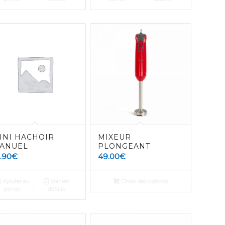
INI HACHOIR
MIXEUR
ANUEL
PLONGEANT
9.90
€
49.00
€
Ajouter au
Voir les
Choix des options
panier
détails