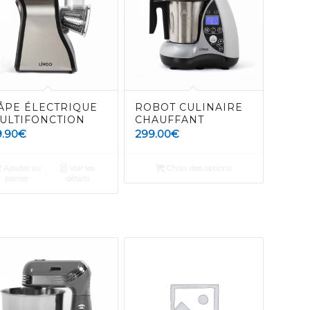
ÂPE ÉLECTRIQUE
ROBOT CULINAIRE
ULTIFONCTION
CHAUFFANT
9.90
€
299.00
€
Ajouter au
Voir les
Choix des options
panier
détails