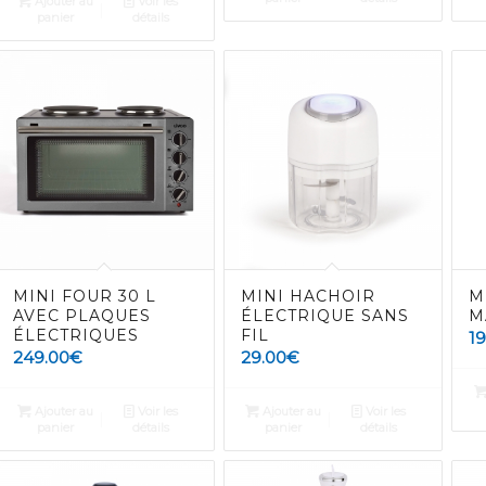
Ajouter au
Voir les
panier
détails
MINI FOUR 30 L
MINI HACHOIR
M
AVEC PLAQUES
ÉLECTRIQUE SANS
M
ÉLECTRIQUES
FIL
1
249.00
€
29.00
€
Ajouter au
Voir les
Ajouter au
Voir les
panier
détails
panier
détails