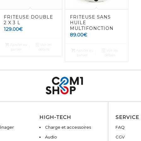
FRITEUSE DOUBLE
FRITEUSE SANS
2 X 3 L
HUILE
MULTIFONCTION
129.00
€
89.00
€
Ajouter au
Voir les
panier
détails
Ajouter au
Voir les
panier
détails
HIGH-TECH
SERVICE
ménager
Charge et accessoires
FAQ
Audio
CGV