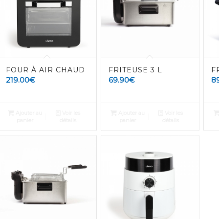
FOUR À AIR CHAUD
FRITEUSE 3 L
F
219.00
€
69.90
€
8
Ajouter au
Voir les
Ajouter au
Voir les
panier
détails
panier
détails