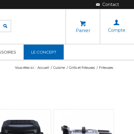
Panier
Compte
SSOIRES
LE CONCEPT
Vous êtes ici :
Accueil
/
Cuisine
/
Grills et friteuses
/
Friteuses