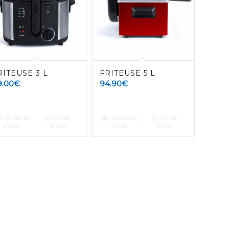
RITEUSE 3 L
FRITEUSE 5 L
9.00
€
94.90
€
Ajouter au
Voir les
Ajouter au
Voir les
panier
détails
panier
détails