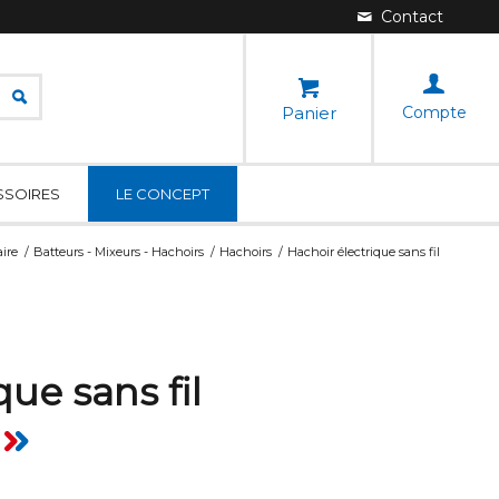
Panier
Compte
SSOIRES
LE CONCEPT
aire
/
Batteurs - Mixeurs - Hachoirs
/
Hachoirs
/
Hachoir électrique sans fil
ue sans fil