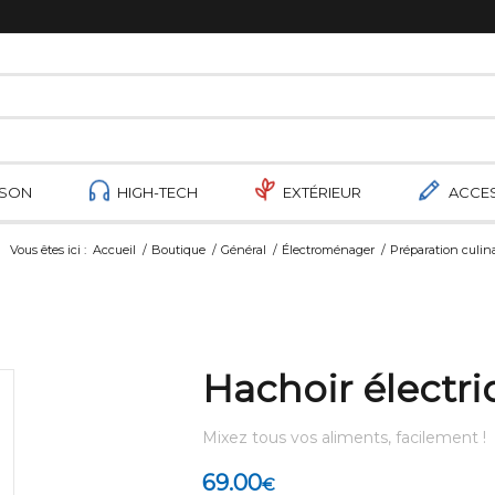
ISON
HIGH-TECH
EXTÉRIEUR
ACCE
Vous êtes ici :
Accueil
/
Boutique
/
Général
/
Électroménager
/
Préparation culin
Hachoir électriq
Mixez tous vos aliments, facilement !
69.00
€