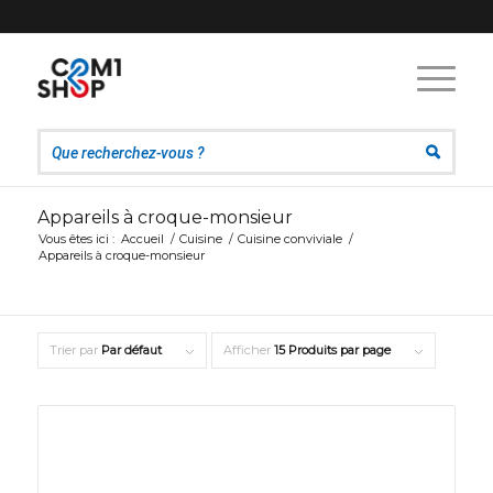
Appareils à croque-monsieur
Vous êtes ici :
Accueil
/
Cuisine
/
Cuisine conviviale
/
Appareils à croque-monsieur
Trier par
Par défaut
Afficher
15 Produits par page