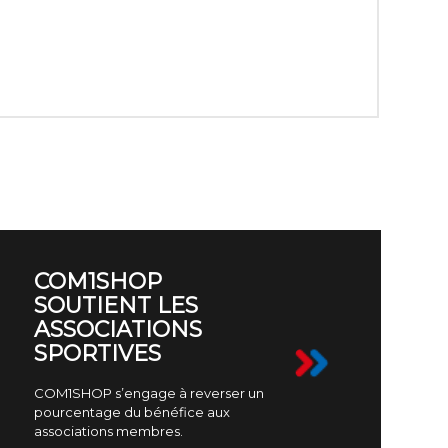
COM1SHOP
SOUTIENT LES
ASSOCIATIONS
SPORTIVES
COM1SHOP s’engage à reverser un
pourcentage du bénéfice aux
associations membres.