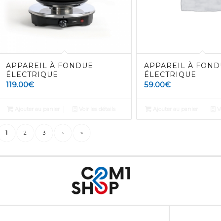
APPAREIL À FONDUE
APPAREIL À FOND
ÉLECTRIQUE
ÉLECTRIQUE
119.00
€
59.00
€
Ajouter au panier
Voir les détails
Ajouter au panier
Vo
1
2
3
›
»