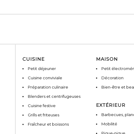
CUISINE
MAISON
Petit déjeuner
Petit électromé
Cuisine conviviale
Décoration
Préparation culinaire
Bien-être et be
Blenders et centrifugeuses
EXTÉRIEUR
Cuisine festive
Barbecues, planc
Grills et friteuses
Mobilité
Fraîcheur et boissons
Pique-nique