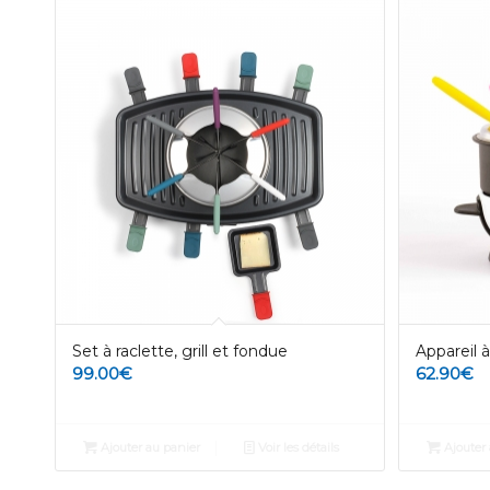
Set à raclette, grill et fondue
Appareil 
99.00
€
62.90
€
Ajouter au panier
Voir les détails
Ajouter 