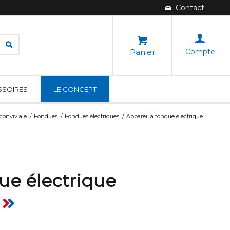
Panier
Compte
SSOIRES
LE CONCEPT
conviviale
/
Fondues
/
Fondues électriques
/
Appareil à fondue électrique
ue électrique