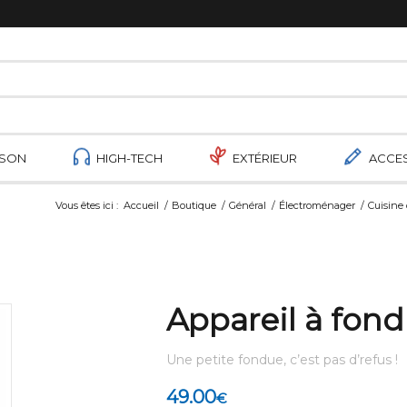
ISON
HIGH-TECH
EXTÉRIEUR
ACCE
Vous êtes ici :
Accueil
/
Boutique
/
Général
/
Électroménager
/
Cuisine 
Appareil à fond
Une petite fondue, c’est pas d’refus !
49.00
€