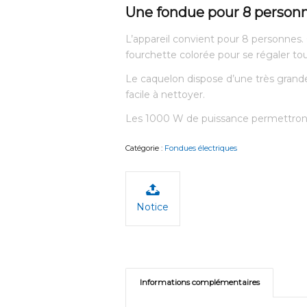
Une fondue pour 8 person
L’appareil convient pour 8 personnes
fourchette colorée pour se régaler tout
Le caquelon dispose d’une très grande
facile à nettoyer.
Les 1000 W de puissance permettront 
Catégorie :
Fondues électriques
Notice
Informations complémentaires