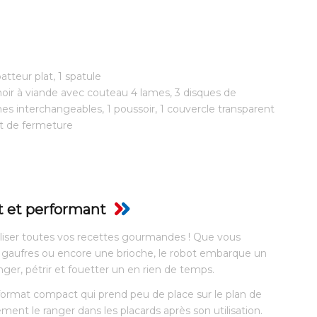
atteur plat, 1 spatule
choir à viande avec couteau 4 lames, 3 disques de
nes interchangeables, 1 poussoir, 1 couvercle transparent
t de fermeture
t et performant
éaliser toutes vos recettes gourmandes ! Que vous
à gaufres ou encore une brioche, le robot embarque un
r, pétrir et fouetter un en rien de temps.
 format compact qui prend peu de place sur le plan de
lement le ranger dans les placards après son utilisation.