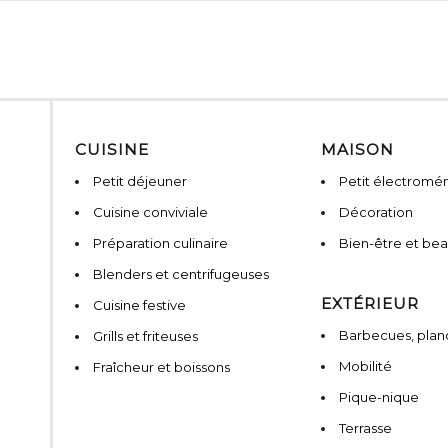
CUISINE
MAISON
Petit déjeuner
Petit électromé
Cuisine conviviale
Décoration
Préparation culinaire
Bien-être et be
Blenders et centrifugeuses
EXTÉRIEUR
Cuisine festive
Barbecues, planc
Grills et friteuses
Mobilité
Fraîcheur et boissons
Pique-nique
Terrasse