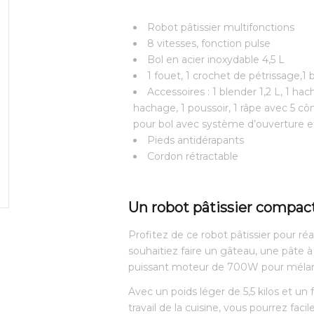
Robot pâtissier multifonctions
8 vitesses, fonction pulse
Bol en acier inoxydable 4,5 L
1 fouet, 1 crochet de pétrissage,1 b
Accessoires : 1 blender 1,2 L, 1 ha
hachage, 1 poussoir, 1 râpe avec 5 cô
pour bol avec système d’ouverture e
Pieds antidérapants
Cordon rétractable
Un robot pâtissier compac
Profitez de ce robot pâtissier pour r
souhaitiez faire un gâteau, une pâte 
puissant moteur de 700W pour mélange
Avec un poids léger de 5,5 kilos et un
travail de la cuisine, vous pourrez faci