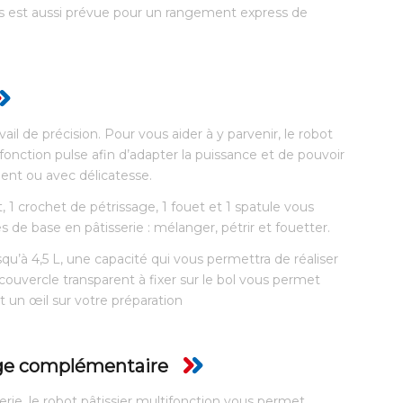
ts est aussi prévue pour un rangement express de
il de précision. Pour vous aider à y parvenir, le robot
fonction pulse afin d’adapter la puissance et de pouvoir
ment ou avec délicatesse.
t, 1 crochet de pétrissage, 1 fouet et 1 spatule vous
 de base en pâtisserie : mélanger, pétrir et fouetter.
squ’à 4,5 L, une capacité qui vous permettra de réaliser
 couvercle transparent à fixer sur le bol vous permet
t un œil sur votre préparation
age complémentaire
erie, le robot pâtissier multifonction vous permet