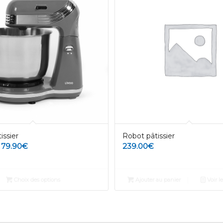
issier
Robot pâtissier
–
79.90
€
239.00
€
Choix des options
Ajouter au panier
Voir le