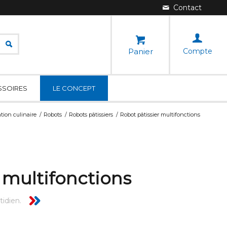
Panier
Compte
SSOIRES
LE CONCEPT
tion culinaire
/
Robots
/
Robots pâtissiers
/
Robot pâtissier multifonctions
 multifonctions
tidien.