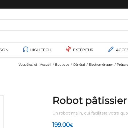
ISON
HIGH-TECH
EXTÉRIEUR
ACCE
Vous êtes ici :
Accueil
/
Boutique
/
Général
/
Électroménager
/
Prépara
Robot pâtissier
Un robot malin, qui facilitera votre quo
199.00
€