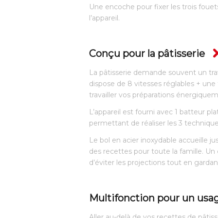
Une encoche pour fixer les trois foue
l’appareil.
Conçu pour la pâtisserie
La pâtisserie demande souvent un trava
dispose de 8 vitesses réglables + une 
travailler vos préparations énergique
L’appareil est fourni avec 1 batteur pla
permettant de réaliser les 3 techniques
Le bol en acier inoxydable accueille ju
des recettes pour toute la famille. Un
d’éviter les projections tout en gardan
Multifonction pour un us
Aller au-delà de vos recettes de pâtiss