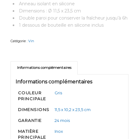
Anneau isolant en silicone
Dimensions : Ø 11,5 x 23,5 cm
Double paroi pour conserver la fraîcheur jusqu’à 6h
1 dessous de bouteille en silicone inclus
Catégorie :
Vin
Informations complémentaires
Informations complémentaires
COULEUR
Gris
PRINCIPALE
DIMENSIONS
11,5 x 10,2 x 23,5 cm
GARANTIE
24 mois
MATIÈRE
Inox
PRINCIPALE