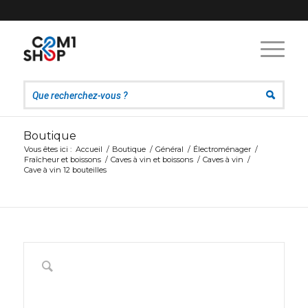
Boutique
Vous êtes ici :
Accueil
/
Boutique
/
Général
/
Électroménager
/
Fraîcheur et boissons
/
Caves à vin et boissons
/
Caves à vin
/
Cave à vin 12 bouteilles