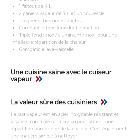
1 faitout de 4 L
2 paniers vapeur de 3 L et un couvercle
Poignées thermorésistantes
Compatible tous feux dont induction
Triple fond : inox / aluminium / inox : pour une
meilleure répartition de la chaleur
Compatible lave-vaisselle
Une cuisine saine avec le cuiseur
vapeur
La valeur sûre des cuisiniers
Le cuit vapeur est en acier inoxydable résistant et
dispose d’un triple fond conçu pour obtenir une
répartition homogène de la chaleur. C’est également
une matière simple à nettoyer.