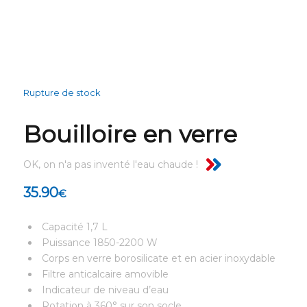
Rupture de stock
Bouilloire en verre
OK, on n'a pas inventé l'eau chaude !
35.90
€
Capacité 1,7 L
Puissance 1850-2200 W
Corps en verre borosilicate et en acier inoxydable
Filtre anticalcaire amovible
Indicateur de niveau d’eau
Rotation à 360° sur son socle