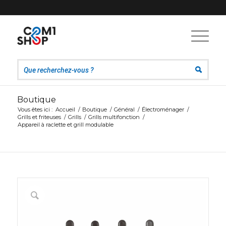
Boutique
Vous êtes ici :
Accueil
/
Boutique
/
Général
/
Électroménager
/
Grills et friteuses
/
Grills
/
Grills multifonction
/
Appareil à raclette et grill modulable