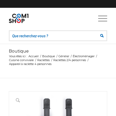
Boutique
Vous êtes ici :
Accueil
/
Boutique
/
Général
/
Électroménager
/
Cuisine conviviale
/
Raclettes
/
Raclettes 2/4 personnes
/
Appareil à raclette 4 personnes