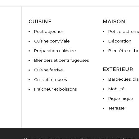
CUISINE
MAISON
Petit déjeuner
Petit électro
Cuisine conviviale
Décoration
Préparation culinaire
Bien-être et b
Blenders et centrifugeuses
EXTÉRIEUR
Cuisine festive
Barbecues, pla
Grills et friteuses
Mobilité
Fraîcheur et boissons
Pique-nique
Terrasse