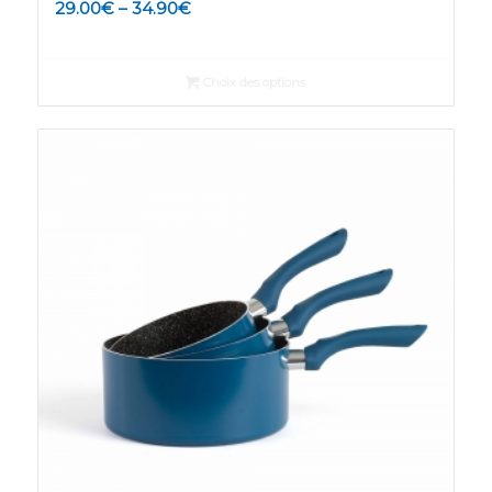
29.00
€
–
34.90
€
Choix des options