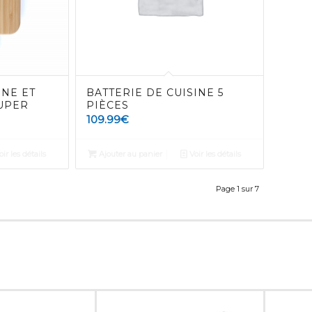
INE ET
BATTERIE DE CUISINE 5
UPER
PIÈCES
109.99
€
ir les détails
Ajouter au panier
Voir les détails
Page 1 sur 7