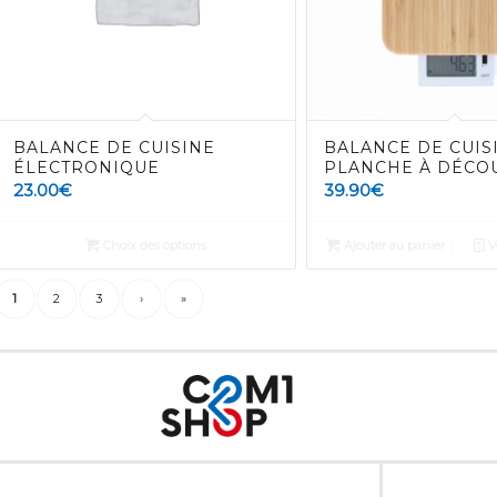
BALANCE DE CUISINE
BALANCE DE CUIS
ÉLECTRONIQUE
PLANCHE À DÉCO
23.00
€
39.90
€
Choix des options
Ajouter au panier
Vo
1
2
3
›
»