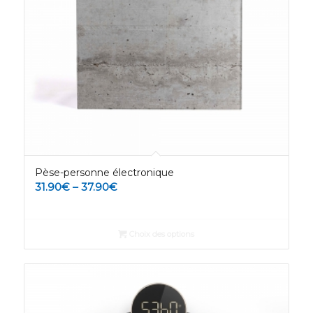
Pèse-personne électronique
31.90
€
–
37.90
€
Choix des options