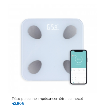
Pèse-personne impédancemètre connecté
42.90
€