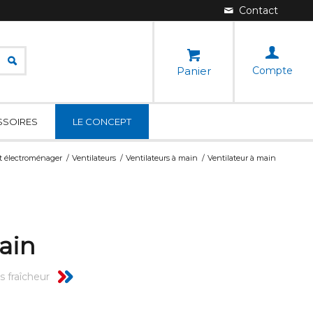
Panier
Compte
SSOIRES
LE CONCEPT
it électroménager
/
Ventilateurs
/
Ventilateurs à main
/
Ventilateur à main
ain
s fraîcheur