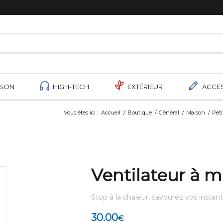
ISON
HIGH-TECH
EXTÉRIEUR
ACCE
Vous êtes ici :
Accueil
/
Boutique
/
Général
/
Maison
/
Pet
Ventilateur à m
Stop à la chaleur, savourez vos instant
30.00
€