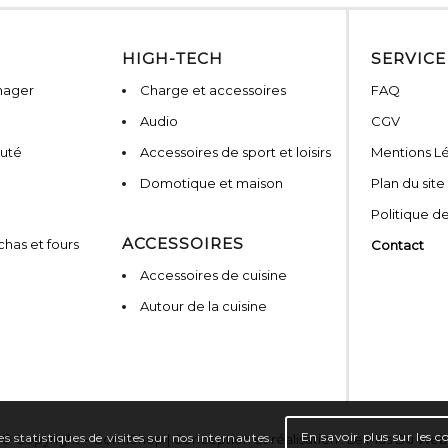
HIGH-TECH
SERVICE
nager
Charge et accessoires
FAQ
Audio
CGV
auté
Accessoires de sport et loisirs
Mentions L
Domotique et maison
Plan du site
Politique de
ACCESSOIRES
has et fours
Contact
Accessoires de cuisine
Autour de la cuisine
En savoir plus sur les c
s statistiques de visites sur nos internautes.
© Copyright – Com1Shop | Conception et réalisation :
Le Plus Du Web