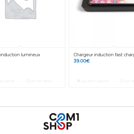
induction lumineux
Chargeur induction fast cha
39.00
€
au panier
Voir les détails
Ajouter au panier
Voir le