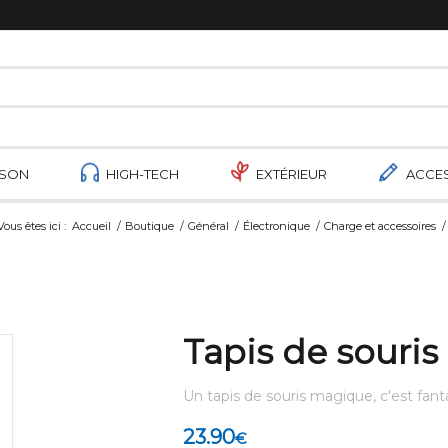
ISON
HIGH-TECH
EXTÉRIEUR
ACCE
Vous êtes ici :
Accueil
/
Boutique
/
Général
/
Électronique
/
Charge et accessoires
/
Tapis de souris
Un tapis de souris magique, c'est fant
23.90
€