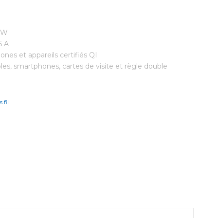
5 W
5 A
nes et appareils certifiés QI
es, smartphones, cartes de visite et règle double
 fil