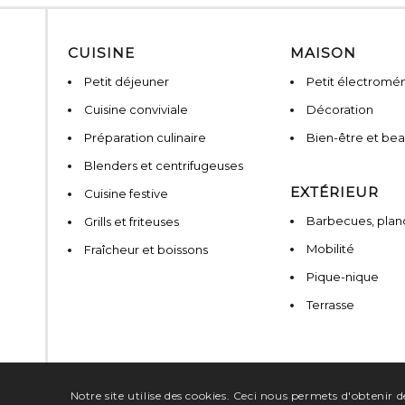
CUISINE
MAISON
Petit déjeuner
Petit électromé
Cuisine conviviale
Décoration
Préparation culinaire
Bien-être et be
Blenders et centrifugeuses
EXTÉRIEUR
Cuisine festive
Barbecues, planc
Grills et friteuses
Mobilité
Fraîcheur et boissons
Pique-nique
Terrasse
Notre site utilise des cookies. Ceci nous permets d'obtenir de