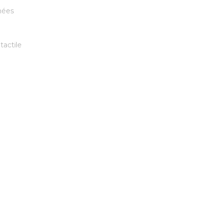
nées
tactile