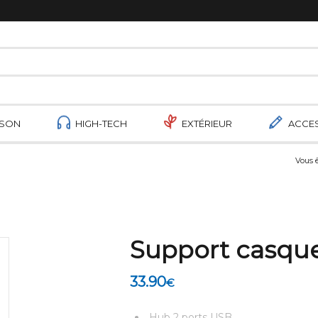
ISON
HIGH-TECH
EXTÉRIEUR
ACCE
Vous ê
Support casqu
33.90
€
Hub 2 ports USB