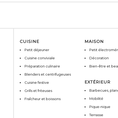
CUISINE
MAISON
Petit déjeuner
Petit électromé
Cuisine conviviale
Décoration
Préparation culinaire
Bien-être et be
Blenders et centrifugeuses
EXTÉRIEUR
Cuisine festive
Barbecues, planc
Grills et friteuses
Mobilité
Fraîcheur et boissons
Pique-nique
Terrasse