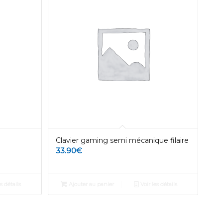
Clavier gaming semi mécanique filaire
33.90
€
s détails
Ajouter au panier
Voir les détails