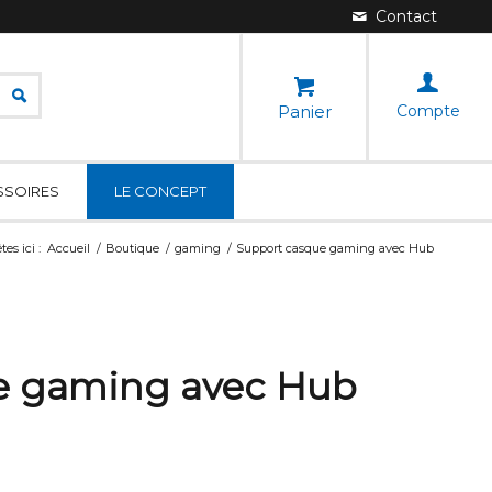
Panier
Compte
SSOIRES
LE CONCEPT
tes ici :
Accueil
/
Boutique
/
gaming
/
Support casque gaming avec Hub
e gaming avec Hub