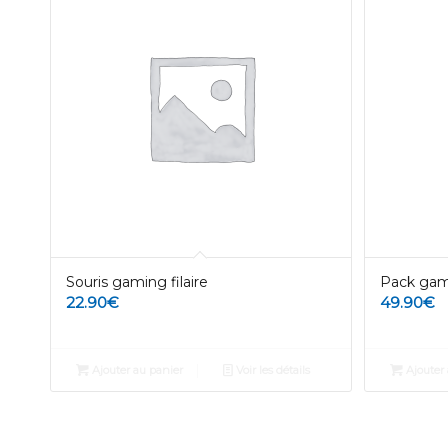
Souris gaming filaire
Pack gam
22.90
€
49.90
€
Ajouter au panier
Voir les détails
Ajouter 