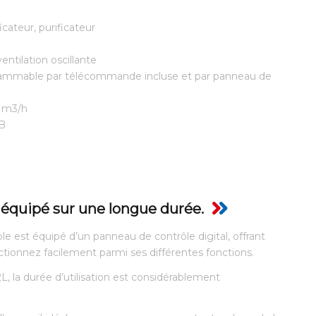
icateur, purificateur
ventilation oscillante
grammable par télécommande incluse et par panneau de
0 m3/h
dB
n équipé sur une longue durée.
e est équipé d’un panneau de contrôle digital, offrant
ectionnez facilement parmi ses différentes fonctions.
L, la durée d’utilisation est considérablement