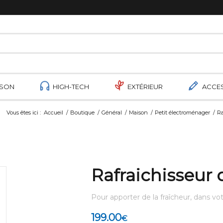
ISON
HIGH-TECH
EXTÉRIEUR
ACCE
Vous êtes ici :
Accueil
/
Boutique
/
Général
/
Maison
/
Petit électroménager
/
Ra
Rafraichisseur 
Pour apporter de la fraîcheur, dans votr
199.00
€