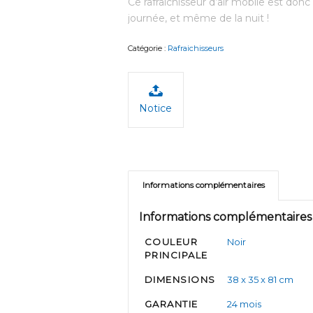
Ce rafraichisseur d’air mobile est don
journée, et même de la nuit !
Catégorie :
Rafraichisseurs
Notice
Informations complémentaires
Informations complémentaires
COULEUR
Noir
PRINCIPALE
DIMENSIONS
38 x 35 x 81 cm
GARANTIE
24 mois