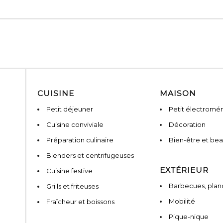
CUISINE
MAISON
Petit déjeuner
Petit électromé
Cuisine conviviale
Décoration
Préparation culinaire
Bien-être et be
Blenders et centrifugeuses
EXTÉRIEUR
Cuisine festive
Barbecues, planc
Grills et friteuses
Mobilité
Fraîcheur et boissons
Pique-nique