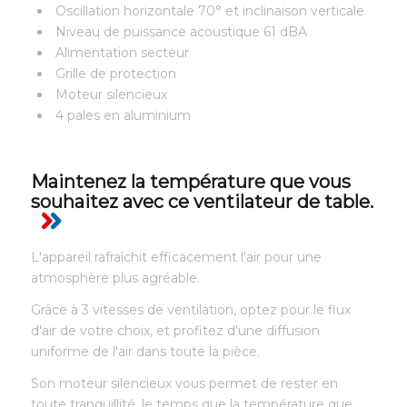
Oscillation horizontale 70° et inclinaison verticale
Niveau de puissance acoustique 61 dBA
Alimentation secteur
Grille de protection
Moteur silencieux
4 pales en aluminium
Maintenez la température que vous
souhaitez avec ce ventilateur de table.
L'appareil rafraîchit efficacement l'air pour une
atmosphère plus agréable.
Grâce à 3 vitesses de ventilation, optez pour le flux
d'air de votre choix, et profitez d'une diffusion
uniforme de l'air dans toute la pièce.
Son moteur silencieux vous permet de rester en
toute tranquillité, le temps que la température que