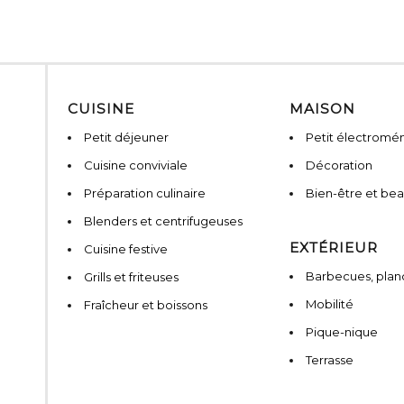
CUISINE
MAISON
Petit déjeuner
Petit électromé
Cuisine conviviale
Décoration
Préparation culinaire
Bien-être et be
Blenders et centrifugeuses
EXTÉRIEUR
Cuisine festive
Barbecues, planc
Grills et friteuses
Mobilité
Fraîcheur et boissons
Pique-nique
Terrasse