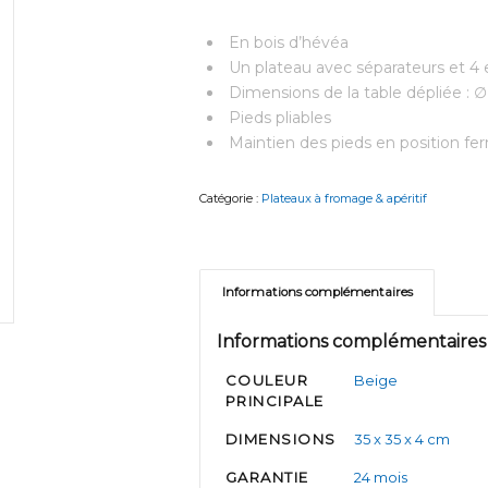
En bois d’hévéa
Un plateau avec séparateurs et 4
Dimensions de la table dépliée : ∅
Pieds pliables
Maintien des pieds en position f
Catégorie :
Plateaux à fromage & apéritif
Informations complémentaires
Informations complémentaires
COULEUR
Beige
PRINCIPALE
DIMENSIONS
35 x 35 x 4 cm
GARANTIE
24 mois