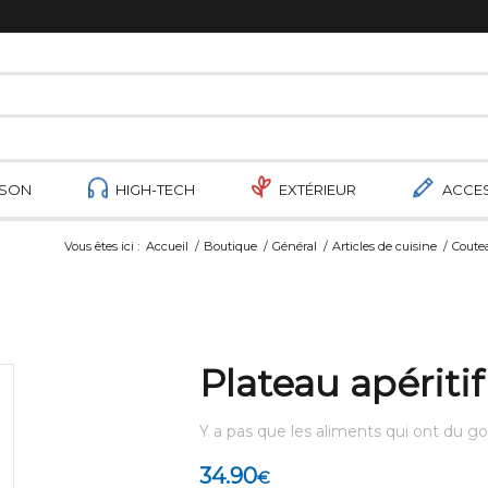
ISON
HIGH-TECH
EXTÉRIEUR
ACCE
Vous êtes ici :
Accueil
/
Boutique
/
Général
/
Articles de cuisine
/
Coute
Plateau apériti
Y a pas que les aliments qui ont du go
34.90
€