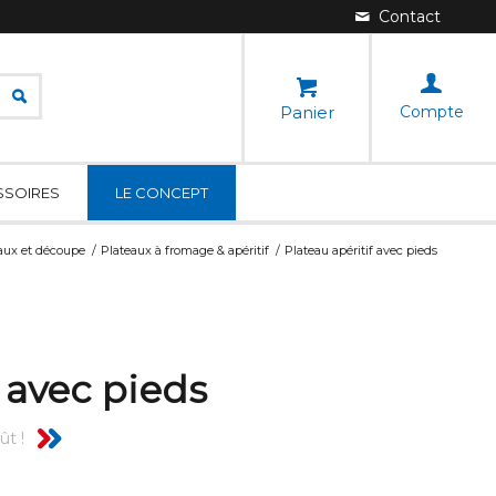
Panier
Compte
SSOIRES
LE CONCEPT
aux et découpe
/
Plateaux à fromage & apéritif
/
Plateau apéritif avec pieds
f avec pieds
ût !