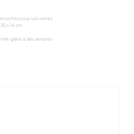
 encoches pour vos verres
 35 x 14 cm
ermée grâce à des aimants