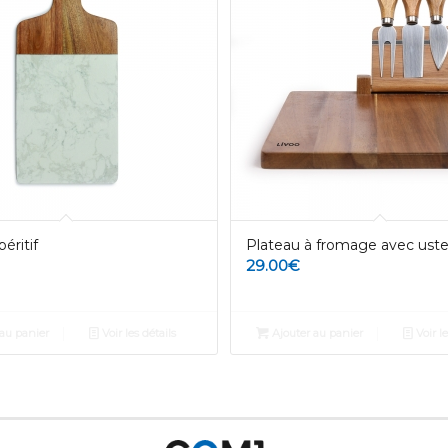
éritif
Plateau à fromage avec uste
29.00
€
au panier
Voir les détails
Ajouter au panier
Voir le