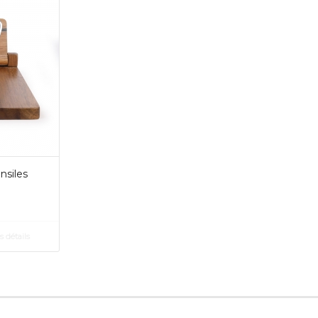
nsiles
s détails