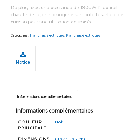
De plus, avec une puissance de 1800W, l'appareil
chauffe de façon homogène sur toute la surface de
cuisson pour une utilisation optimisée.
Catégories :
Planchas électriques
,
Planchas électriques
Notice
Informations complémentaires
Informations complémentaires
COULEUR
Noir
PRINCIPALE
DIMENSIONS
81 x 23,3 x 7 cm