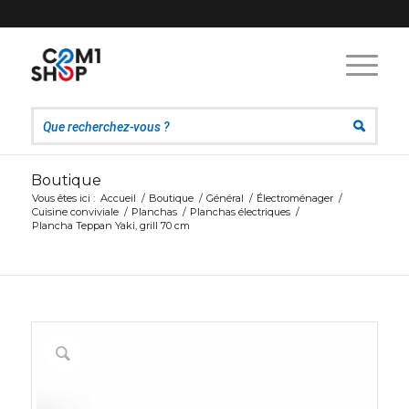
Boutique
Vous êtes ici :
Accueil
/
Boutique
/
Général
/
Électroménager
/
Cuisine conviviale
/
Planchas
/
Planchas électriques
/
Plancha Teppan Yaki, grill 70 cm