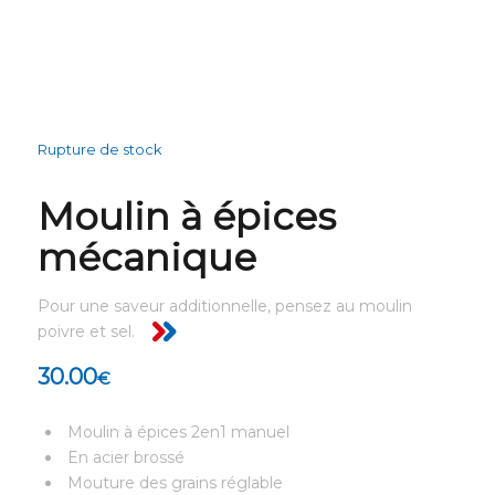
Rupture de stock
Moulin à épices
mécanique
Pour une saveur additionnelle, pensez au moulin
poivre et sel.
30.00
€
Moulin à épices 2en1 manuel
En acier brossé
Mouture des grains réglable