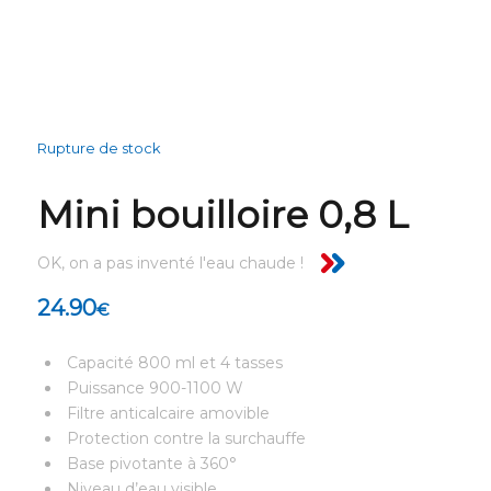
Rupture de stock
Mini bouilloire 0,8 L
OK, on a pas inventé l'eau chaude !
24.90
€
Capacité 800 ml et 4 tasses
Puissance 900-1100 W
Filtre anticalcaire amovible
Protection contre la surchauffe
Base pivotante à 360°
Niveau d’eau visible