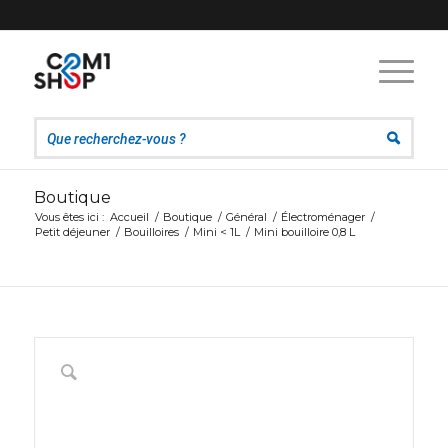
Boutique
Vous êtes ici :
Accueil
/
Boutique
/
Général
/
Électroménager
/
Petit déjeuner
/
Bouilloires
/
Mini < 1L
/
Mini bouilloire 0,8 L