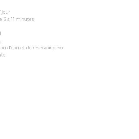
 jour
e 6 à 11 minutes
 L
g
au d’eau et de réservoir plein
nte