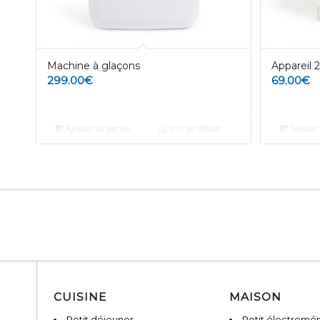
Machine à glaçons
Appareil 2
299.00
€
69.00
€
Ajouter au panier
Voir les détails
Ajouter 
CUISINE
MAISON
Petit déjeuner
Petit électromé