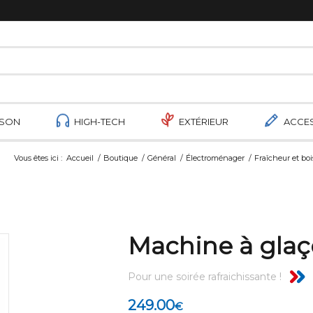
ISON
HIGH-TECH
EXTÉRIEUR
ACCE
Vous êtes ici :
Accueil
/
Boutique
/
Général
/
Électroménager
/
Fraîcheur et bo
Machine à gla
Pour une soirée rafraichissante !
249.00
€