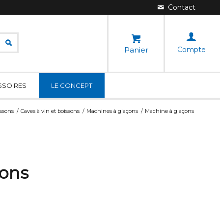
Panier
Compte
SSOIRES
LE CONCEPT
issons
/
Caves à vin et boissons
/
Machines à glaçons
/
Machine à glaçons
çons