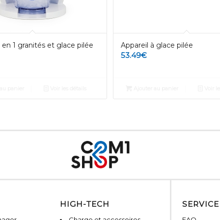
 en 1 granités et glace pilée
Appareil à glace pilée
53.49
€
au panier
Voir les détails
Ajouter au panier
Voir le
HIGH-TECH
SERVICE
nager
Charge et accessoires
FAQ