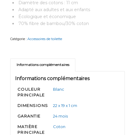
Diamètre des cotons : 11 cm
Adapté aux adultes et aux enfants
Écologique et économique
70% fibre de bambou/30% coton
Catégorie :
Accessoires de toilette
Informations complémentaires
Informations complémentaires
COULEUR
Blanc
PRINCIPALE
DIMENSIONS
22 x 19 x 1 cm
GARANTIE
24 mois
MATIÈRE
Coton
PRINCIPALE