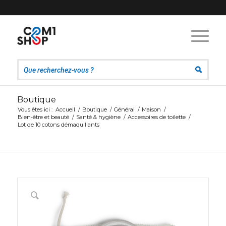
Boutique
Vous êtes ici :
Accueil
/
Boutique
/
Général
/
Maison
/
Bien-être et beauté
/
Santé & hygiène
/
Accessoires de toilette
/
Lot de 10 cotons démaquillants