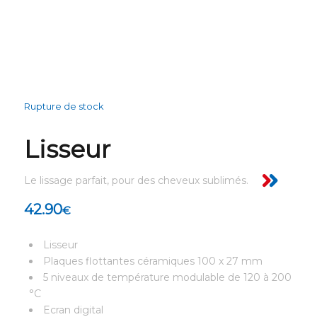
Rupture de stock
Lisseur
Le lissage parfait, pour des cheveux sublimés.
42.90
€
Lisseur
Plaques flottantes céramiques 100 x 27 mm
5 niveaux de température modulable de 120 à 200
°C
Ecran digital