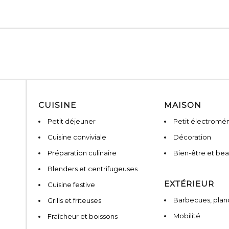
CUISINE
MAISON
Petit déjeuner
Petit électromé
Cuisine conviviale
Décoration
Préparation culinaire
Bien-être et be
Blenders et centrifugeuses
EXTÉRIEUR
Cuisine festive
Barbecues, planc
Grills et friteuses
Mobilité
Fraîcheur et boissons