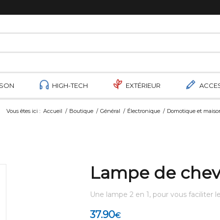
ISON
HIGH-TECH
EXTÉRIEUR
ACCE
Vous êtes ici :
Accueil
/
Boutique
/
Général
/
Électronique
/
Domotique et maiso
Lampe de cheve
Une lampe 2 en 1, pour vous faciliter le
37.90
€