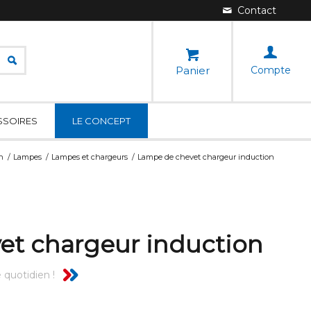
Panier
Compte
SSOIRES
LE CONCEPT
n
/
Lampes
/
Lampes et chargeurs
/
Lampe de chevet chargeur induction
t chargeur induction
 quotidien !