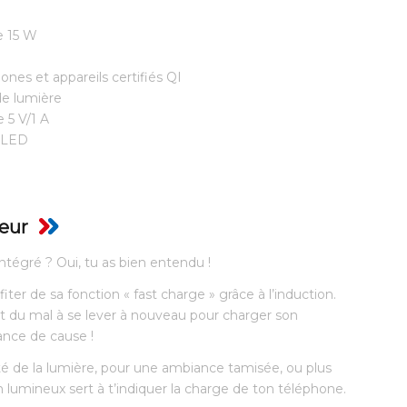
e 15 W
nes et appareils certifiés QI
de lumière
 5 V/1 A
 LED
ieur
tégré ? Oui, tu as bien entendu !
iter de sa fonction « fast charge » grâce à l’induction.
ont du mal à se lever à nouveau pour charger son
nce de cause !
ité de la lumière, pour une ambiance tamisée, ou plus
 lumineux sert à t’indiquer la charge de ton téléphone.