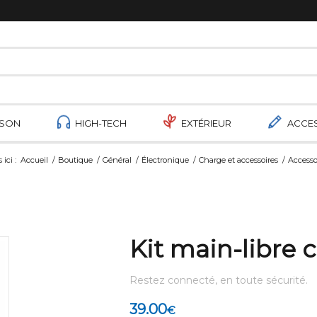
ISON
HIGH-TECH
EXTÉRIEUR
ACCE
ici :
Accueil
/
Boutique
/
Général
/
Électronique
/
Charge et accessoires
/
Accesso
Kit main-libre
Restez connecté, en toute sécurité.
39.00
€