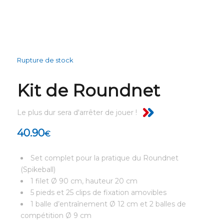
Rupture de stock
Kit de Roundnet
Le plus dur sera d'arrêter de jouer !
40.90
€
Set complet pour la pratique du Roundnet
(Spikeball)
1 filet Ø 90 cm, hauteur 20 cm
5 pieds et 25 clips de fixation amovibles
1 balle d’entraînement Ø 12 cm et 2 balles de
compétition Ø 9 cm