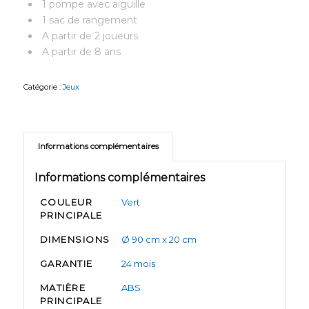
1 pompe avec aiguille
1 sac de rangement
A partir de 2 joueurs
A partir de 8 ans
Catégorie :
Jeux
Informations complémentaires
Informations complémentaires
COULEUR
Vert
PRINCIPALE
DIMENSIONS
Ø 90 cm x 20 cm
GARANTIE
24 mois
MATIÈRE
ABS
PRINCIPALE