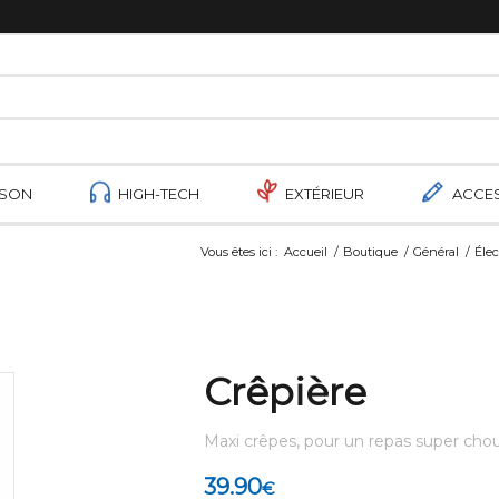
ISON
HIGH-TECH
EXTÉRIEUR
ACCE
Vous êtes ici :
Accueil
/
Boutique
/
Général
/
Éle
Crêpière
Maxi crêpes, pour un repas super cho
39.90
€