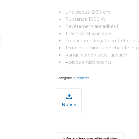
Une plaque Ø 30 cm
Puissance 1000 W
Revêtement antiadhésif
Thermostat ajustable
1 répartiteur de pâte en T et une s
Témoins lumineux de chauffe et pr
Range cordon sous l’appareil
4 pieds antidérapants
Catégorie :
Crêpières
Notice
Informations complémentaires