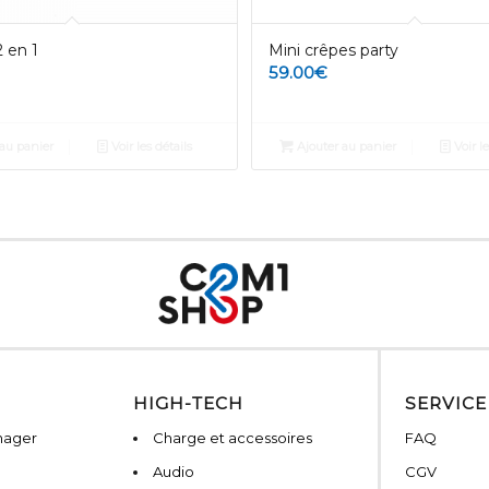
2 en 1
Mini crêpes party
59.00
€
au panier
Voir les détails
Ajouter au panier
Voir le
HIGH-TECH
SERVICE
nager
Charge et accessoires
FAQ
Audio
CGV