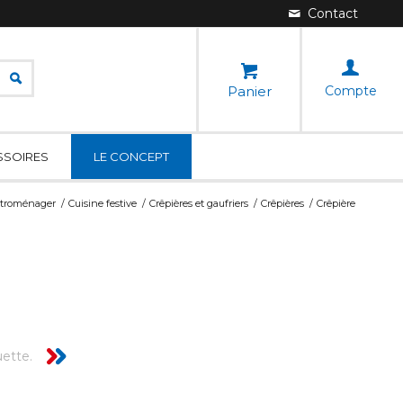
Panier
Compte
SSOIRES
LE CONCEPT
ctroménager
/
Cuisine festive
/
Crêpières et gaufriers
/
Crêpières
/
Crêpière
uette.