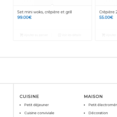
Set mini woks, crêpière et grill
Crêpière 
99.00
€
55.00
€
Ajouter au panier
Voir les détails
Ajouter 
CUISINE
MAISON
Petit déjeuner
Petit électromé
Cuisine conviviale
Décoration