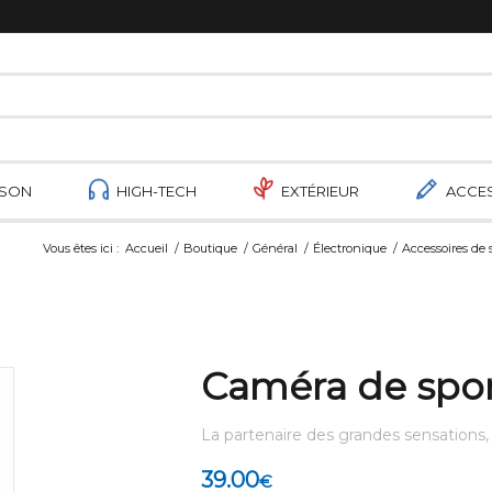
ISON
HIGH-TECH
EXTÉRIEUR
ACCE
Vous êtes ici :
Accueil
/
Boutique
/
Général
/
Électronique
/
Accessoires de s
Caméra de spo
La partenaire des grandes sensations
39.00
€