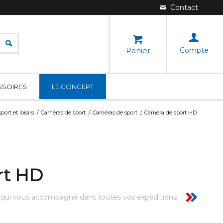
Panier
Compte
SSOIRES
LE CONCEPT
port et loisirs
/
Caméras de sport
/
Caméras de sport
/
Caméra de sport HD
rt HD
, qui vous accompagne dans toutes vos expéditions.