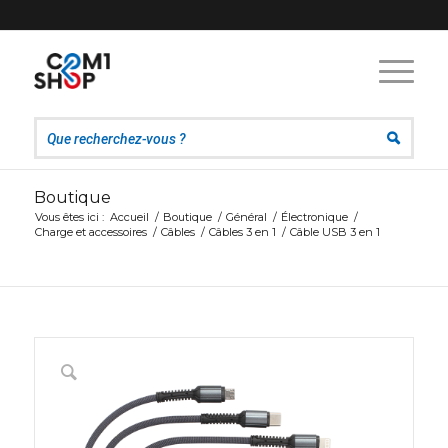
Boutique
Vous êtes ici :
Accueil
/
Boutique
/
Général
/
Électronique
/
Charge et accessoires
/
Câbles
/
Câbles 3 en 1
/
Câble USB 3 en 1