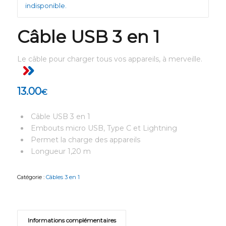
indisponible.
Câble USB 3 en 1
Le câble pour charger tous vos appareils, à merveille.
13.00
€
Câble USB 3 en 1
Embouts micro USB, Type C et Lightning
Permet la charge des appareils
Longueur 1,20 m
Catégorie :
Câbles 3 en 1
Informations complémentaires