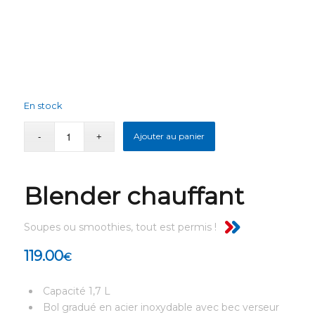
En stock
Ajouter au panier
Blender chauffant
Soupes ou smoothies, tout est permis !
119.00
€
Capacité 1,7 L
Bol gradué en acier inoxydable avec bec verseur