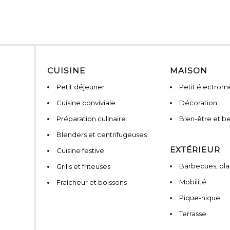
CUISINE
MAISON
Petit déjeuner
Petit électro
Cuisine conviviale
Décoration
Préparation culinaire
Bien-être et b
Blenders et centrifugeuses
EXTÉRIEUR
Cuisine festive
Barbecues, pla
Grills et friteuses
Mobilité
Fraîcheur et boissons
Pique-nique
Terrasse