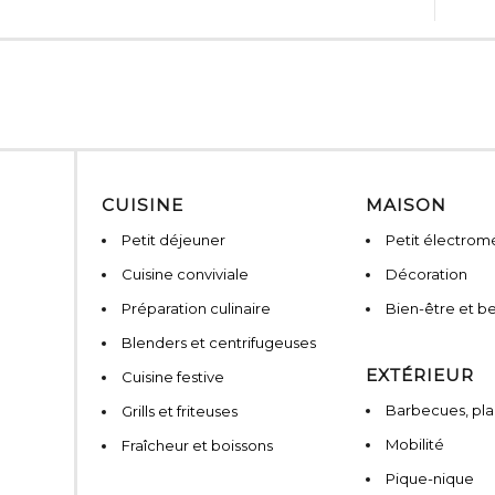
CUISINE
MAISON
Petit déjeuner
Petit électro
Cuisine conviviale
Décoration
Préparation culinaire
Bien-être et b
Blenders et centrifugeuses
EXTÉRIEUR
Cuisine festive
Barbecues, pla
Grills et friteuses
Mobilité
Fraîcheur et boissons
Pique-nique