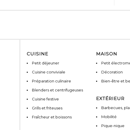
CUISINE
MAISON
Petit déjeuner
Petit électro
Cuisine conviviale
Décoration
Préparation culinaire
Bien-être et b
Blenders et centrifugeuses
EXTÉRIEUR
Cuisine festive
Barbecues, pla
Grills et friteuses
Mobilité
Fraîcheur et boissons
Pique-nique