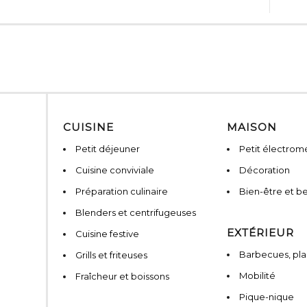
CUISINE
MAISON
Petit déjeuner
Petit électro
Cuisine conviviale
Décoration
Préparation culinaire
Bien-être et b
Blenders et centrifugeuses
EXTÉRIEUR
Cuisine festive
Barbecues, pla
Grills et friteuses
Mobilité
Fraîcheur et boissons
Pique-nique