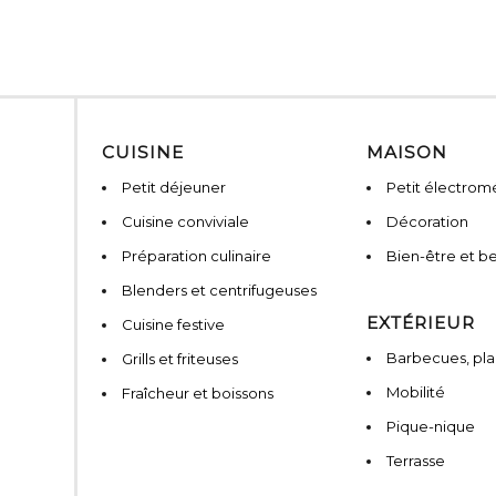
CUISINE
MAISON
Petit déjeuner
Petit électro
Cuisine conviviale
Décoration
Préparation culinaire
Bien-être et b
Blenders et centrifugeuses
EXTÉRIEUR
Cuisine festive
Barbecues, pla
Grills et friteuses
Mobilité
Fraîcheur et boissons
Pique-nique
Terrasse