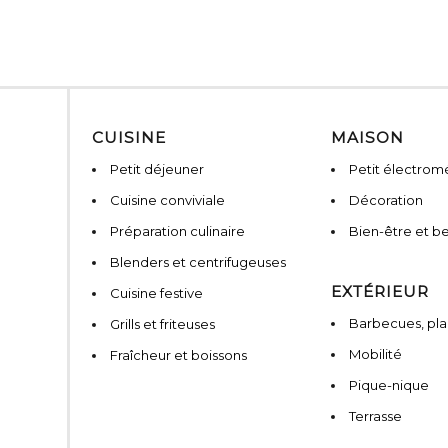
CUISINE
MAISON
Petit déjeuner
Petit électro
Cuisine conviviale
Décoration
Préparation culinaire
Bien-être et b
Blenders et centrifugeuses
EXTÉRIEUR
Cuisine festive
Barbecues, pla
Grills et friteuses
Mobilité
Fraîcheur et boissons
Pique-nique
Terrasse