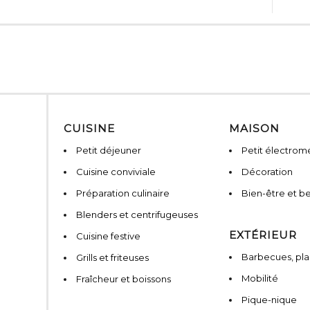
CUISINE
MAISON
Petit déjeuner
Petit électro
Cuisine conviviale
Décoration
Préparation culinaire
Bien-être et b
Blenders et centrifugeuses
EXTÉRIEUR
Cuisine festive
Barbecues, pla
Grills et friteuses
Mobilité
Fraîcheur et boissons
Pique-nique