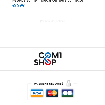
Pèse-personne impédancemètre connecté
49.99
€
Choix des options