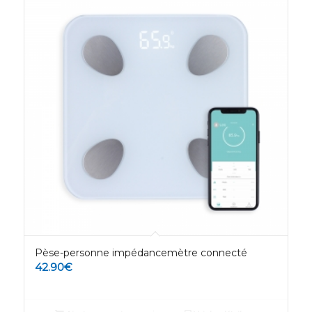
Pèse-personne impédancemètre connecté
42.90
€