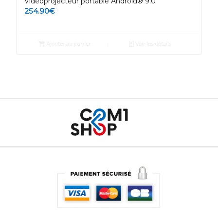
Vidéoprojecteur portable Android® 9.0
254.90
€
Ajouter au panier
Voir les détails