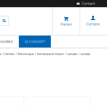
Panier
Compte
SSOIRES
LE CONCEPT
e
/
Général
/
Électronique
/
Domotique et maison
/
Lampes
/
Lampes