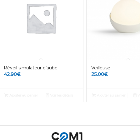
Réveil simulateur d’aube
Veilleuse
42.90
€
25.00
€
Ajouter au panier
Voir les détails
Ajouter au panier
Vo