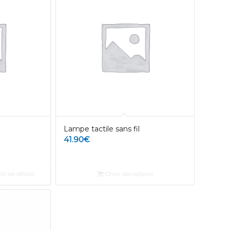
Lampe tactile sans fil
41.90
€
ir les détails
Choix des options