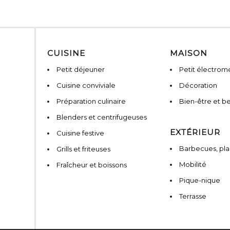
CUISINE
MAISON
Petit déjeuner
Petit électro
Cuisine conviviale
Décoration
Préparation culinaire
Bien-être et b
Blenders et centrifugeuses
EXTÉRIEUR
Cuisine festive
Barbecues, pla
Grills et friteuses
Mobilité
Fraîcheur et boissons
Pique-nique
Terrasse