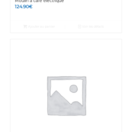
Moulin à café électrique
124.90
€
Ajouter au panier
Voir les détails